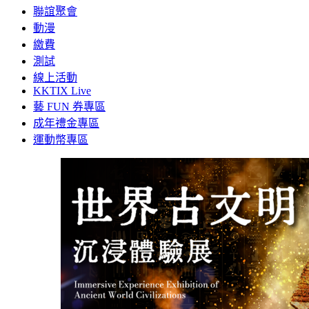
聯誼聚會
動漫
繳費
測試
線上活動
KKTIX Live
藝 FUN 券專區
成年禮金專區
運動幣專區