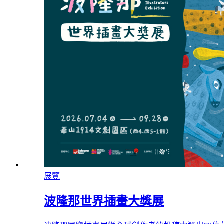
展覽
波隆那世界插畫大獎展