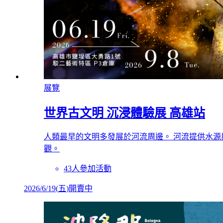
展覽
世界古文明 沉浸體驗展 高雄站
人類最早的文明多發展於河流周邊。 河流提供水
觀。
43人參加活動
2026/6/19
(
五
)
開賣中