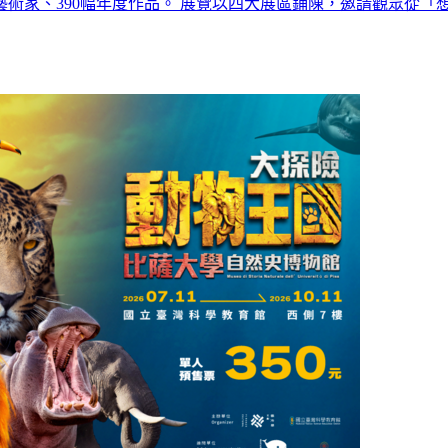
藝術家、390幅年度作品。 展覽以四大展區鋪陳，邀請觀眾從