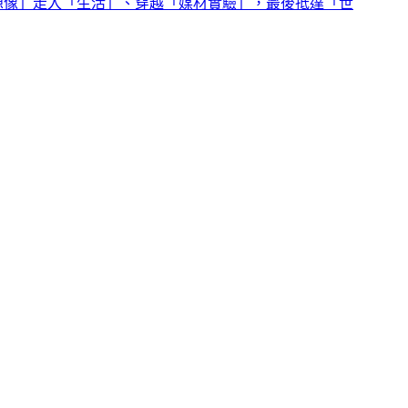
「想像」走入「生活」、穿越「媒材實驗」，最後抵達「世