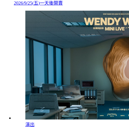
2026/9/25
(
五
)
一天後開賣
演出