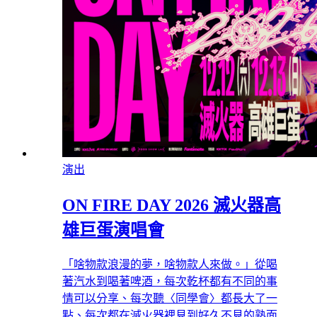
演出
ON FIRE DAY 2026 滅火器高
雄巨蛋演唱會
「啥物款浪漫的夢，啥物款人來做。」從喝
著汽水到喝著啤酒，每次乾杯都有不同的事
情可以分享、每次聽〈同學會〉都長大了一
點、每次都在滅火器裡見到好久不見的熟面