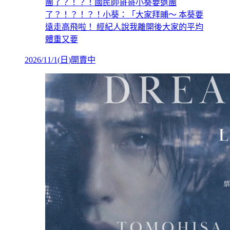
團了？！？！國民帥哥哥小葵要退團
了？！？！？！小葵：「大家拜晡～ 本葵要
遠走高飛啦！ 經紀人說我離開後大家的平均
體重又要
2026/11/1
(
日
)
開賣中