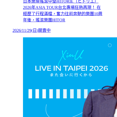
日本樂壇搖滾中堅HITORIE（ヒトリエ）
2026年ASIA TOUR台北專場狂熱再現！ 在
經歷了行程滿檔，奮力往前奔馳的樂團10周
年後，搖滾樂團HITOR
2026/11/29
(
日
)
開賣中