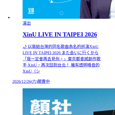
演出
XinU LIVE IN TAIPEI 2026
🌙 以寫給台灣的同名歌曲為名的巡演XinU
LIVE IN TAIPEI 2026 また会いに行くから
「我一定會再去見你。」東京都會感創作歌
手 XinU，再次回到台北！ 擁有透明嗓音的
XinU（シ
2026/12/26
(
六
)
開賣中