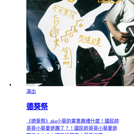
演出
德葵祭
《德葵祭》aka小葵的畢業典禮什麼！國民帥
哥哥小葵要退團了？！國民帥哥哥小葵要退