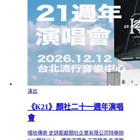
演出
《K21》顏社二十一週年演唱
會
嘻哈傳奇 史詩鉅獻顏社企業有限公司特舉辦