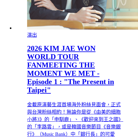
演出
2026 KIM JAE WON
WORLD TOUR
FANMEETING THE
MOMENT WE MET -
Episode 1 : "The Present in
Taipei"
金載原演藝生涯首場海外粉絲見面會，正式
與台灣粉絲相約！無論你是從《由美的細胞
小將3》的「申馴鹿」、《歡迎來到王之國》
的「李路雲」，或是韓國音樂節目《音樂銀
行》（Music Bank）中「銀行長」的可愛