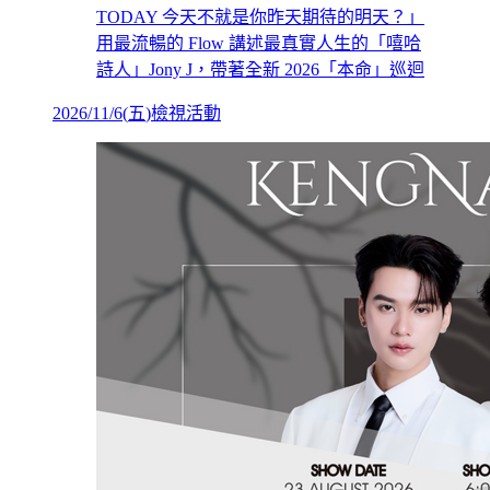
TODAY 今天不就是你昨天期待的明天？」
用最流暢的 Flow 講述最真實人生的「嘻哈
詩人」Jony J，帶著全新 2026「本命」巡迴
2026/11/6
(
五
)
檢視活動