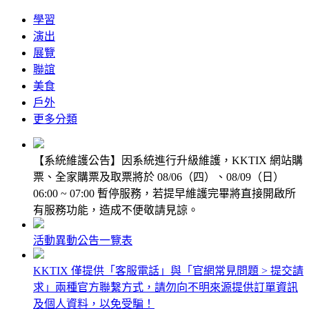
學習
演出
展覽
聯誼
美食
戶外
更多
分類
【系統維護公告】因系統進行升級維護，KKTIX 網站購
票、全家購票及取票將於 08/06（四）、08/09（日）
06:00 ~ 07:00 暫停服務，若提早維護完畢將直接開啟所
有服務功能，造成不便敬請見諒。
活動異動公告一覽表
KKTIX 僅提供「客服電話」與「官網常見問題 > 提交請
求」兩種官方聯繫方式，請勿向不明來源提供訂單資訊
及個人資料，以免受騙！