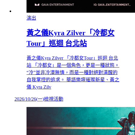
演出
黃之儀Kyra Zilver「冷都女
Tour」巡迴 台北站
黃之儀Kyra Zilver 「冷都女Tour」巡迴 台北
站 「冷都女」是一個角色，更是一種狀態。
“冷”並非冷漠無情，而是一種對絕對清醒的
自我掌控的追求。 華語樂壇璀璨新星、黃之
儀 Kyra Zilv
2026/10/26
(
一
)
檢視活動