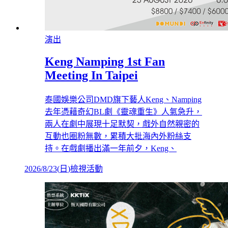
演出
Keng Namping 1st Fan
Meeting In Taipei
泰國娛樂公司DMD旗下藝人Keng、Namping
去年憑藉奇幻BL劇《靈魂重生》人氣急升，
兩人在劇中展現十足默契，戲外自然親密的
互動也圈粉無數，累積大批海內外粉絲支
持。在戲劇播出滿一年前夕，Keng、
2026/8/23
(
日
)
檢視活動