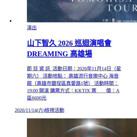
演出
山下智久 2026 巡迴演唱會
DREAMING 高雄場
節 目 資 訊 活動日期：2026年11月14日（星
期六） 活動地點： 高雄流行音樂中心 海音
館（高雄市鹽埕區真愛路1號） 活動時間：
19:00 開演 購票方式：KKTIX 票 價：A
區6600元
2026/11/14
(
六
)
檢視活動