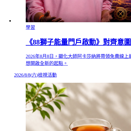
學習
《88獅子能量門戶啟動》對齊意
2026年8月8日，顯化大師阿卡莎納將帶領免費
想開啟全新的起點。
2026/8/8
(
六
)
檢視活動