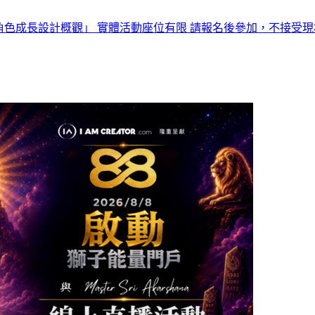
下半年免費講座「角色成長設計概觀」 實體活動座位有限 請報名後參加，不接