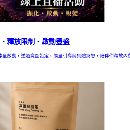
圖・釋放限制・啟動豐盛
線上能量啟動，透過意圖設定、能量引導與集體冥想，陪伴你釋放