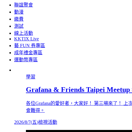
聯誼聚會
動漫
繳費
測試
線上活動
KKTIX Live
藝 FUN 券專區
成年禮金專區
運動幣專區
學習
Grafana & Friends Taipei Meetup
各位Grafana的愛好者，大家好！ 第三場來了！ 
會難得。
2026/8/7
(
五
)
檢視活動