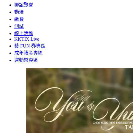
聯誼聚會
動漫
繳費
測試
線上活動
KKTIX Live
藝 FUN 券專區
成年禮金專區
運動幣專區