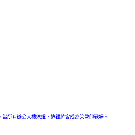
。當所有辦公大樓熄燈，這裡將會成為笑聲的戰場。