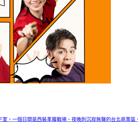
下室，一個日間是西裝革履戰場、夜晚則沉寂無聲的台北商業區