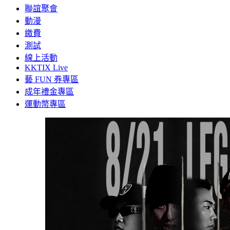
聯誼聚會
動漫
繳費
測試
線上活動
KKTIX Live
藝 FUN 券專區
成年禮金專區
運動幣專區