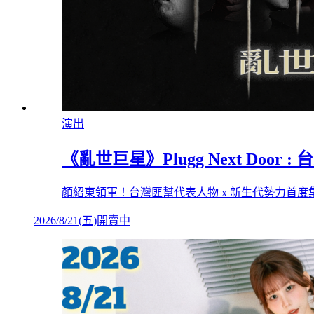
演出
《亂世巨星》Plugg Next Door 
顏紹東領軍！台灣匪幫代表人物 x 新生代勢力首度集結！ 《
2026/8/21
(
五
)
開賣中