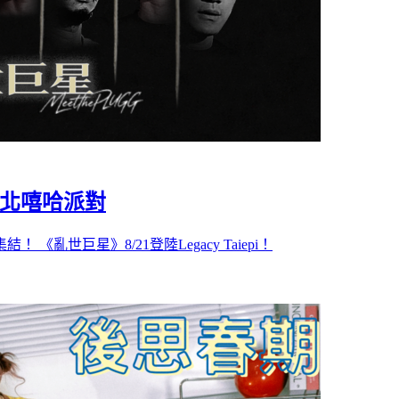
: 台北嘻哈派對
亂世巨星》8/21登陸Legacy Taiepi！