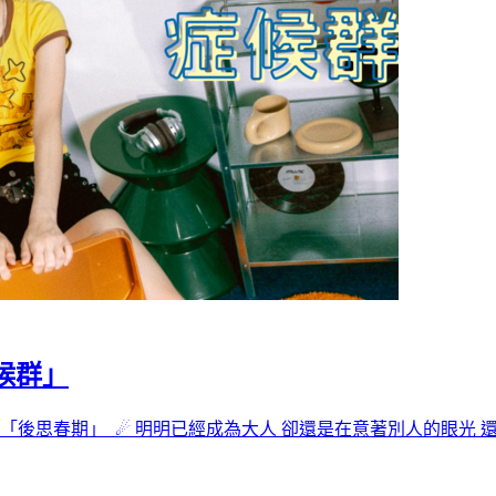
症候群」
「後思春期」 ☄ 明明已經成為大人 卻還是在意著別人的眼光