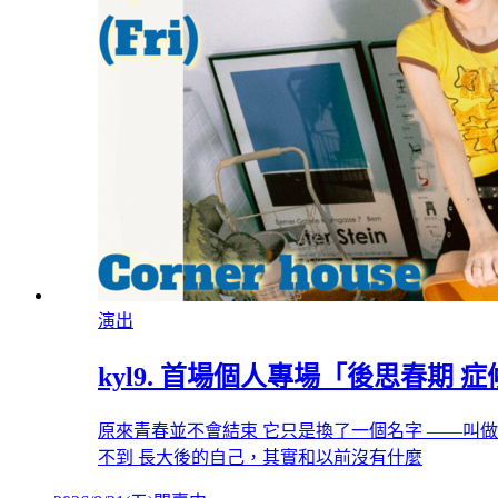
演出
kyl9. 首場個人專場「後思春期 
原來青春並不會結束 它只是換了一個名字 ——叫做
不到 長大後的自己，其實和以前沒有什麼